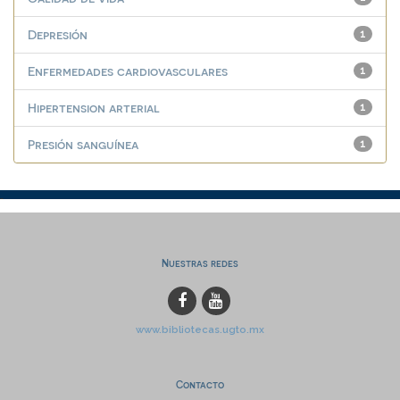
Depresión
1
Enfermedades cardiovasculares
1
Hipertension arterial
1
Presión sanguínea
1
Nuestras redes
www.bibliotecas.ugto.mx
Contacto