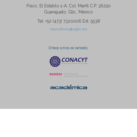
Fracc. El Establo 1-A, Col. Marfil C.P. 36250
Guanajuato, Gto., México
Tel: +52 (473) 7320006 Ext. 5538
repositorio@ugto.mx
Otros sitios de interés: