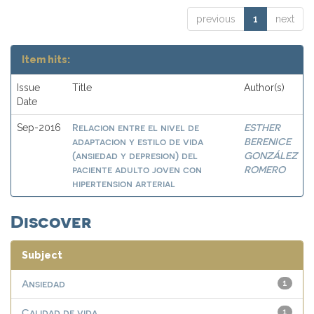
previous
1
next
Item hits:
Issue
Title
Author(s)
Date
Relacion entre el nivel de
ESTHER
Sep-2016
adaptacion y estilo de vida
BERENICE
(ansiedad y depresion) del
GONZÁLEZ
paciente adulto joven con
ROMERO
hipertension arterial
Discover
Subject
Ansiedad
1
Calidad de vida
1