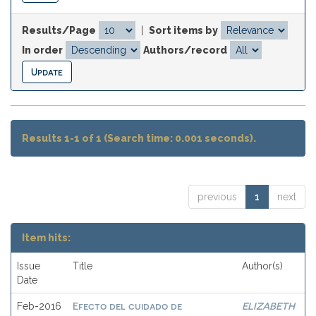
Results/Page
|
Sort items by
In order
Authors/record
Results 1-1 of 1 (Search time: 0.001 seconds).
previous
1
next
Item hits:
Issue
Title
Author(s)
Date
Efecto del cuidado de
ELIZABETH
Feb-2016