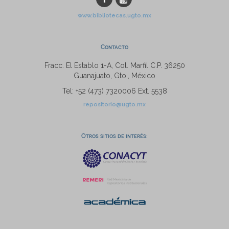
www.bibliotecas.ugto.mx
Contacto
Fracc. El Establo 1-A, Col. Marfil C.P. 36250
Guanajuato, Gto., México
Tel: +52 (473) 7320006 Ext. 5538
repositorio@ugto.mx
Otros sitios de interés: