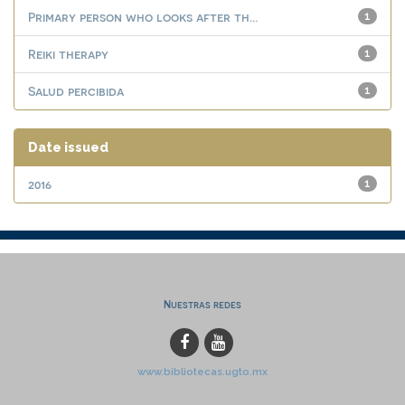
Primary person who looks after th...
1
Reiki therapy
1
Salud percibida
1
Date issued
2016
1
Nuestras redes
www.bibliotecas.ugto.mx