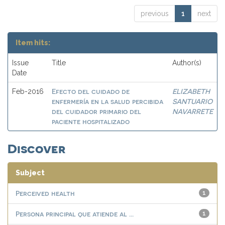
previous
1
next
Item hits:
Issue
Title
Author(s)
Date
Efecto del cuidado de
ELIZABETH
Feb-2016
enfermería en la salud percibida
SANTUARIO
del cuidador primario del
NAVARRETE
paciente hospitalizado
Discover
Subject
Perceived health
1
Persona principal que atiende al ...
1