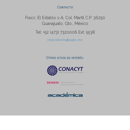
Contacto
Fracc. El Establo 1-A, Col. Marfil C.P. 36250
Guanajuato, Gto., México
Tel: +52 (473) 7320006 Ext. 5538
repositorio@ugto.mx
Otros sitios de interés: