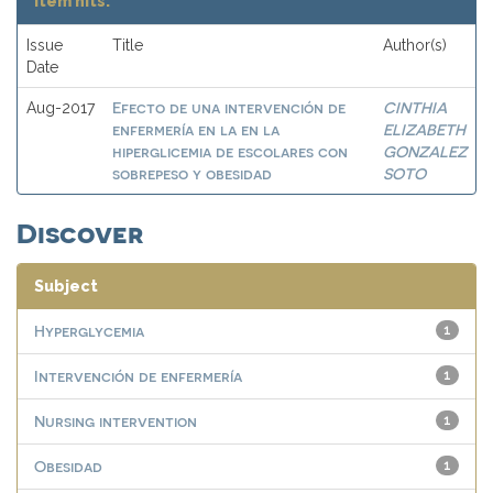
Item hits:
Issue
Title
Author(s)
Date
Efecto de una intervención de
CINTHIA
Aug-2017
enfermería en la en la
ELIZABETH
hiperglicemia de escolares con
GONZALEZ
sobrepeso y obesidad
SOTO
Discover
Subject
Hyperglycemia
1
Intervención de enfermería
1
Nursing intervention
1
Obesidad
1