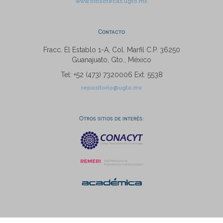
www.bibliotecas.ugto.mx
Contacto
Fracc. El Establo 1-A, Col. Marfil C.P. 36250
Guanajuato, Gto., México
Tel: +52 (473) 7320006 Ext. 5538
repositorio@ugto.mx
Otros sitios de interés: