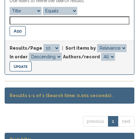
Use filters to refine the search results.
Results/Page
|
Sort items by
In order
Authors/record
Results 1-1 of 1 (Search time: 0.001 seconds).
previous
1
next