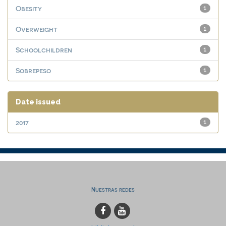
Obesity
1
Overweight
1
Schoolchildren
1
Sobrepeso
1
Date issued
2017
1
Nuestras redes