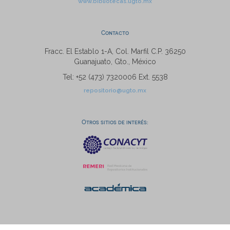
www.bibliotecas.ugto.mx
Contacto
Fracc. El Establo 1-A, Col. Marfil C.P. 36250
Guanajuato, Gto., México
Tel: +52 (473) 7320006 Ext. 5538
repositorio@ugto.mx
Otros sitios de interés: