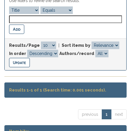
Use filters to refine the search results.
Results/Page
|
Sort items by
In order
Authors/record
Results 1-1 of 1 (Search time: 0.001 seconds).
previous
1
next