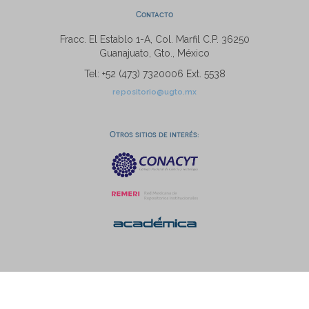
Contacto
Fracc. El Establo 1-A, Col. Marfil C.P. 36250
Guanajuato, Gto., México
Tel: +52 (473) 7320006 Ext. 5538
repositorio@ugto.mx
Otros sitios de interés: