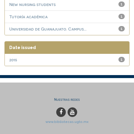
New nursing students
1
Tutoría académica
1
Universidad de Guanajuato. Campus...
1
Date issued
2015
1
Nuestras redes
www.bibliotecas.ugto.mx