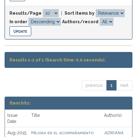
Results/Page
|
Sort items by
In order
Authors/record
Results 1-1 of 1 (Search time: 0.0 seconds).
previous
1
next
Item hits:
Issue
Title
Author(s)
Date
Mejora en el acompañamiento
ADRIANA
Aug-2015