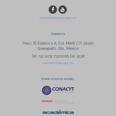
www.bibliotecas.ugto.mx
Contacto
Fracc. El Establo 1-A, Col. Marfil C.P. 36250
Guanajuato, Gto., México
Tel: +52 (473) 7320006 Ext. 5538
repositorio@ugto.mx
Otros sitios de interés: