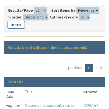
Results/Page
|
Sort items by
In order
Authors/record
Results 1-1 of 1 (Search time: 0.001 seconds).
previous
1
next
Item hits:
Issue
Title
Author(s)
Date
Mejora en el acompañamiento
ADRIANA
Aug-2015