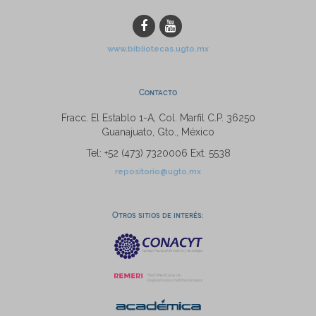
www.bibliotecas.ugto.mx
Contacto
Fracc. El Establo 1-A, Col. Marfil C.P. 36250
Guanajuato, Gto., México
Tel: +52 (473) 7320006 Ext. 5538
repositorio@ugto.mx
Otros sitios de interés: