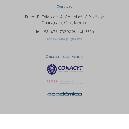
Contacto
Fracc. El Establo 1-A, Col. Marfil C.P. 36250
Guanajuato, Gto., México
Tel: +52 (473) 7320006 Ext. 5538
repositorio@ugto.mx
Otros sitios de interés: