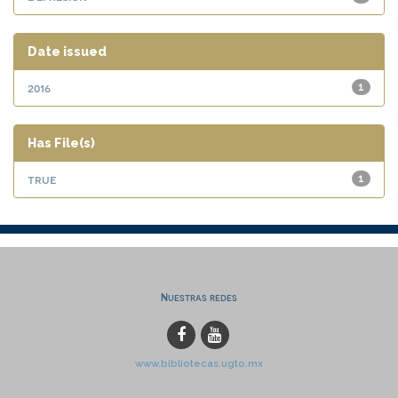
Date issued
2016
1
Has File(s)
true
1
Nuestras redes
www.bibliotecas.ugto.mx