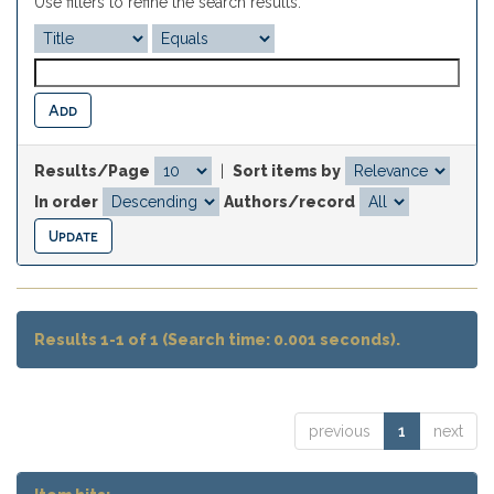
Use filters to refine the search results.
Results/Page
|
Sort items by
In order
Authors/record
Results 1-1 of 1 (Search time: 0.001 seconds).
previous
1
next