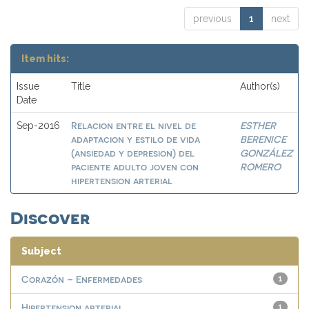
previous
1
next
Item hits:
Issue
Title
Author(s)
Date
Relacion entre el nivel de
ESTHER
Sep-2016
adaptacion y estilo de vida
BERENICE
(ansiedad y depresion) del
GONZÁLEZ
paciente adulto joven con
ROMERO
hipertension arterial
Discover
Subject
Corazón – Enfermedades
1
Hipertension arterial
1