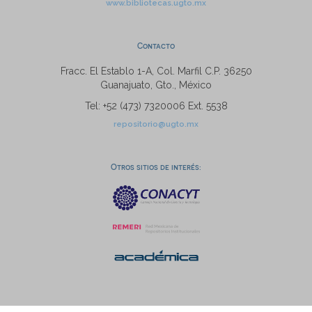
www.bibliotecas.ugto.mx
Contacto
Fracc. El Establo 1-A, Col. Marfil C.P. 36250
Guanajuato, Gto., México
Tel: +52 (473) 7320006 Ext. 5538
repositorio@ugto.mx
Otros sitios de interés: