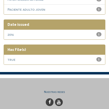
Paciente adulto joven
1
Date issued
2016
1
Has File(s)
true
1
Nuestras redes