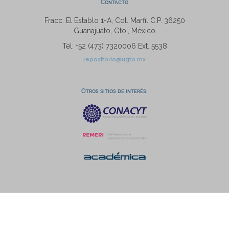
Contacto
Fracc. El Establo 1-A, Col. Marfil C.P. 36250
Guanajuato, Gto., México
Tel: +52 (473) 7320006 Ext. 5538
repositorio@ugto.mx
Otros sitios de interés: