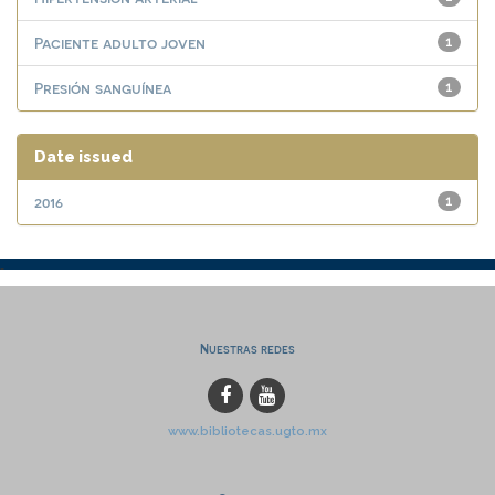
Paciente adulto joven
1
Presión sanguínea
1
Date issued
2016
1
Nuestras redes
www.bibliotecas.ugto.mx