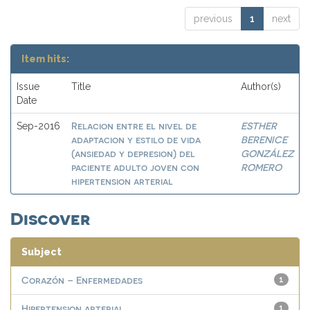
previous
1
next
Item hits:
Issue
Title
Author(s)
Date
Relacion entre el nivel de
ESTHER
Sep-2016
adaptacion y estilo de vida
BERENICE
(ansiedad y depresion) del
GONZÁLEZ
paciente adulto joven con
ROMERO
hipertension arterial
Discover
Subject
Corazón – Enfermedades
1
Hipertension arterial
1