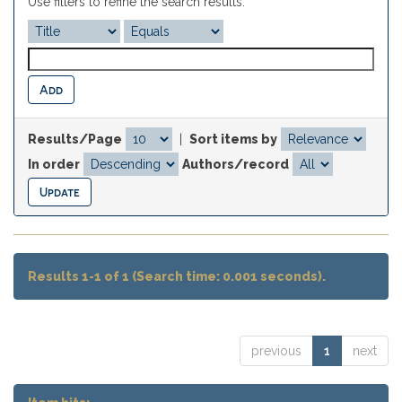
Use filters to refine the search results.
Results/Page
|
Sort items by
In order
Authors/record
Results 1-1 of 1 (Search time: 0.001 seconds).
previous
1
next