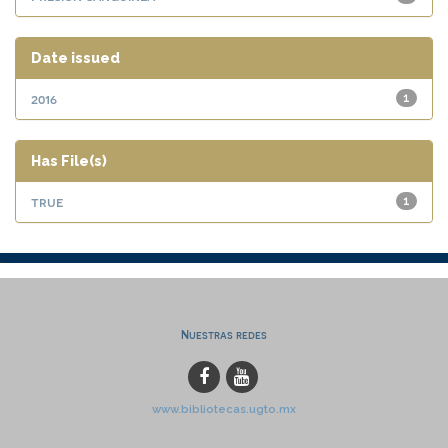
Date issued
2016
1
Has File(s)
true
1
Nuestras redes
www.bibliotecas.ugto.mx