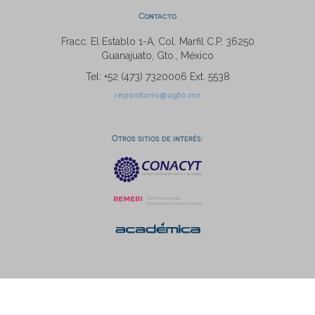
Contacto
Fracc. El Establo 1-A, Col. Marfil C.P. 36250
Guanajuato, Gto., México
Tel: +52 (473) 7320006 Ext. 5538
repositorio@ugto.mx
Otros sitios de interés: