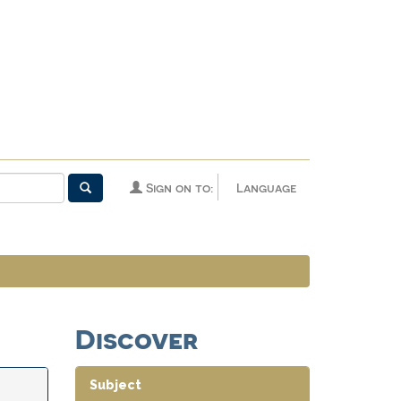
Sign on to:
Language
Discover
Subject