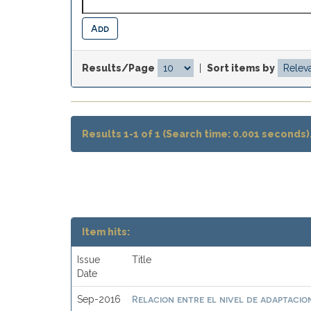
Results/Page
|
Sort items by
Results 1-1 of 1 (Search time: 0.001 seconds)
Item hits:
Issue
Title
Date
Relacion entre el nivel de adaptacion
Sep-2016