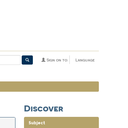
Sign on to:
Language
Discover
Subject