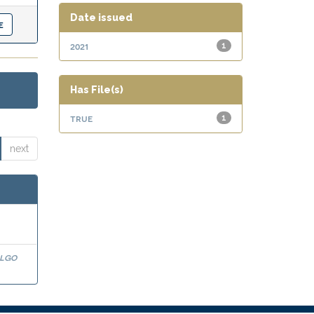
Date issued
2021
1
Has File(s)
true
1
next
algo