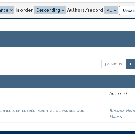
In order
Authors/record
.
previous
1
Author(s)
ermería en estrés parental de padres con
Brenda Hid
Mares