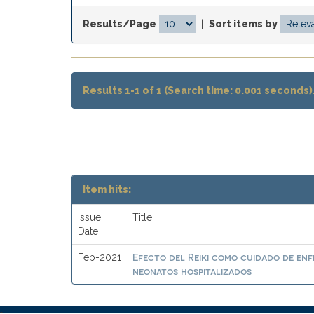
Results/Page
|
Sort items by
Results 1-1 of 1 (Search time: 0.001 seconds)
Item hits:
Issue
Title
Date
Efecto del Reiki como cuidado de enf
Feb-2021
neonatos hospitalizados