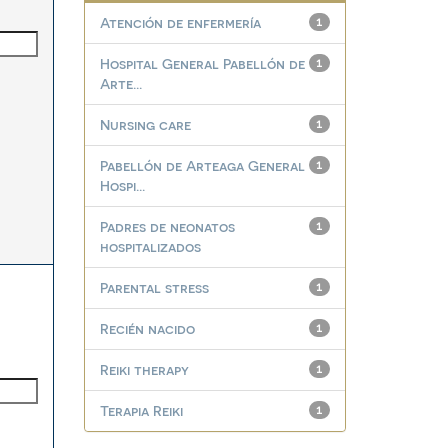
Atención de enfermería
1
Hospital General Pabellón de
1
Arte...
Nursing care
1
Pabellón de Arteaga General
1
Hospi...
Padres de neonatos
1
hospitalizados
Parental stress
1
Recién nacido
1
Reiki therapy
1
Terapia Reiki
1