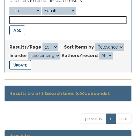
Use filters to refine the search results.
Results/Page
|
Sort items by
In order
Authors/record
Results 1-1 of 1 (Search time: 0.001 seconds).
previous
1
next