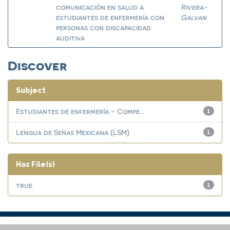
comunicación en salud a
Rivera-
estudiantes de enfermería con
Galvan
personas con discapacidad
auditiva
Discover
Subject
Estudiantes de enfermería - Compe...
1
Lengua de Señas Mexicana (LSM)
1
Has File(s)
true
1