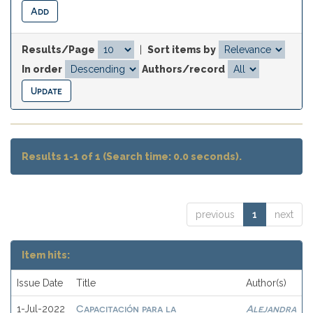
Results/Page
|
Sort items by
In order
Authors/record
Results 1-1 of 1 (Search time: 0.0 seconds).
previous
1
next
Item hits:
Issue Date
Title
Author(s)
Capacitación para la
Alejandra
1-Jul-2022