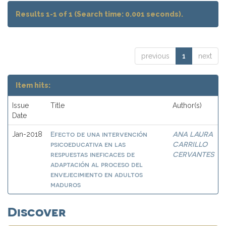
Results 1-1 of 1 (Search time: 0.001 seconds).
previous
1
next
Item hits:
Issue
Title
Author(s)
Date
Efecto de una intervención
ANA LAURA
Jan-2018
psicoeducativa en las
CARRILLO
respuestas ineficaces de
CERVANTES
adaptación al proceso del
envejecimiento en adultos
maduros
Discover