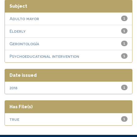
Subject
Adulto mayor
1
Elderly
1
Gerontología
1
Psychoeducational intervention
1
Date issued
2018
1
Has File(s)
true
1