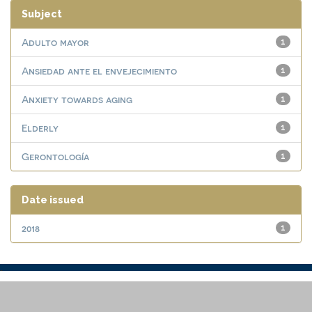
Subject
Adulto mayor
1
Ansiedad ante el envejecimiento
1
Anxiety towards aging
1
Elderly
1
Gerontología
1
Date issued
2018
1