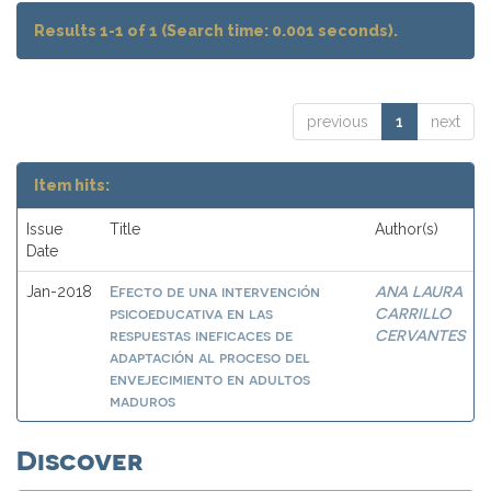
Results 1-1 of 1 (Search time: 0.001 seconds).
previous
1
next
Item hits:
Issue
Title
Author(s)
Date
Efecto de una intervención
ANA LAURA
Jan-2018
psicoeducativa en las
CARRILLO
respuestas ineficaces de
CERVANTES
adaptación al proceso del
envejecimiento en adultos
maduros
Discover