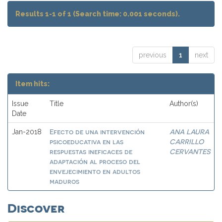
Results 1-1 of 1 (Search time: 0.001 seconds).
previous
1
next
Item hits:
Issue
Title
Author(s)
Date
Efecto de una intervención
ANA LAURA
Jan-2018
psicoeducativa en las
CARRILLO
respuestas ineficaces de
CERVANTES
adaptación al proceso del
envejecimiento en adultos
maduros
Discover