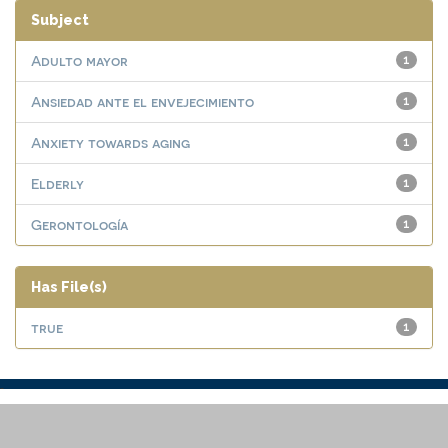
Subject
Adulto mayor
1
Ansiedad ante el envejecimiento
1
Anxiety towards aging
1
Elderly
1
Gerontología
1
Has File(s)
true
1