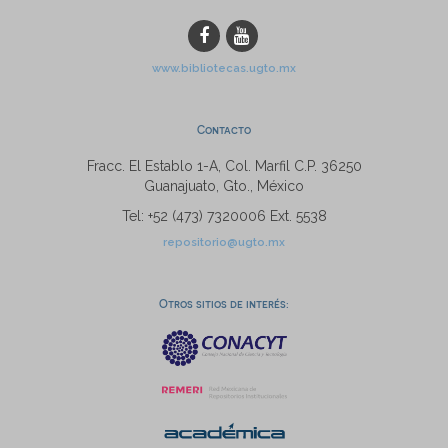
www.bibliotecas.ugto.mx
Contacto
Fracc. El Establo 1-A, Col. Marfil C.P. 36250
Guanajuato, Gto., México
Tel: +52 (473) 7320006 Ext. 5538
repositorio@ugto.mx
Otros sitios de interés: