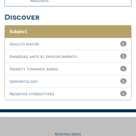
maduros
Discover
Subject
Adulto mayor
1
Ansiedad ante el envejecimiento
1
Anxiety towards aging
1
Gerontology
1
Negative stereotypes
1
Nuestras redes