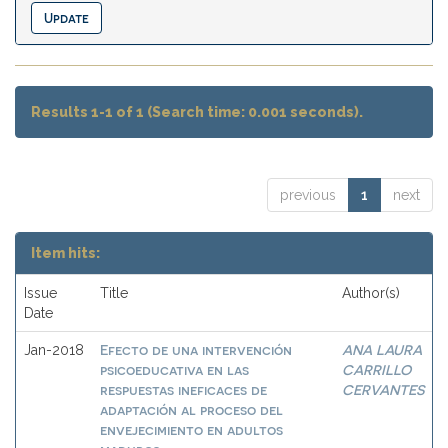
Results 1-1 of 1 (Search time: 0.001 seconds).
previous
1
next
Item hits:
Issue
Title
Author(s)
Date
Efecto de una intervención
ANA LAURA
Jan-2018
psicoeducativa en las
CARRILLO
respuestas ineficaces de
CERVANTES
adaptación al proceso del
envejecimiento en adultos