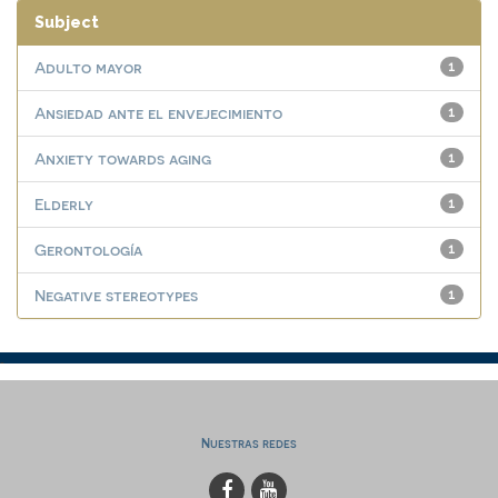
Subject
Adulto mayor
1
Ansiedad ante el envejecimiento
1
Anxiety towards aging
1
Elderly
1
Gerontología
1
Negative stereotypes
1
Nuestras redes