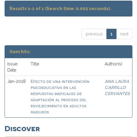
Results 1-1 of 1 (Search time: 0.002 seconds).
previous
1
next
Item hits:
Issue
Title
Author(s)
Date
Efecto de una intervención
ANA LAURA
Jan-2018
psicoeducativa en las
CARRILLO
respuestas ineficaces de
CERVANTES
adaptación al proceso del
envejecimiento en adultos
maduros
Discover