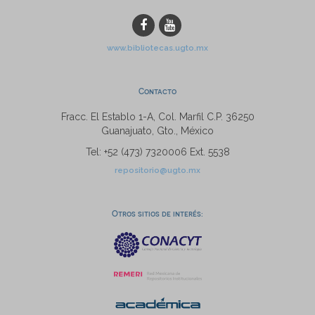
www.bibliotecas.ugto.mx
Contacto
Fracc. El Establo 1-A, Col. Marfil C.P. 36250
Guanajuato, Gto., México
Tel: +52 (473) 7320006 Ext. 5538
repositorio@ugto.mx
Otros sitios de interés: