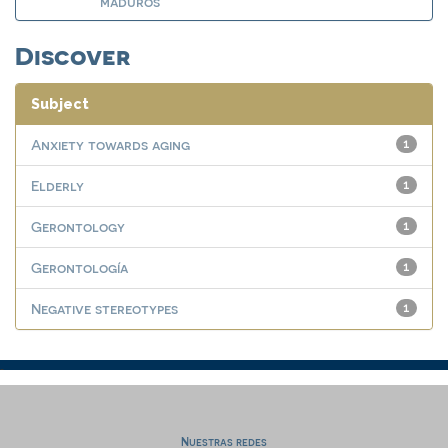
maduros
Discover
Subject
Anxiety towards aging
1
Elderly
1
Gerontology
1
Gerontología
1
Negative stereotypes
1
Nuestras redes