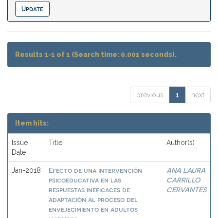
Results 1-1 of 1 (Search time: 0.001 seconds).
previous
1
next
Item hits:
Issue
Title
Author(s)
Date
Efecto de una intervención
ANA LAURA
Jan-2018
psicoeducativa en las
CARRILLO
respuestas ineficaces de
CERVANTES
adaptación al proceso del
envejecimiento en adultos