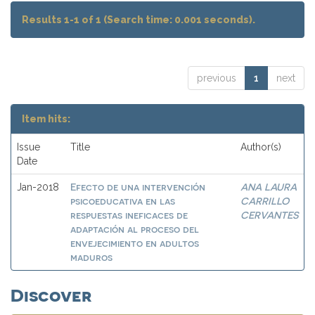
Results 1-1 of 1 (Search time: 0.001 seconds).
previous
1
next
Item hits:
Issue
Title
Author(s)
Date
Efecto de una intervención
ANA LAURA
Jan-2018
psicoeducativa en las
CARRILLO
respuestas ineficaces de
CERVANTES
adaptación al proceso del
envejecimiento en adultos
maduros
Discover