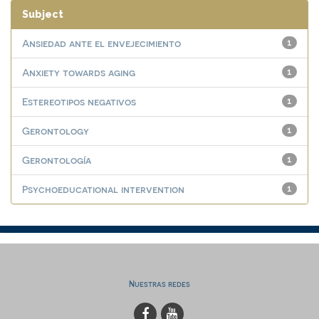
Subject
Ansiedad ante el envejecimiento
1
Anxiety towards aging
1
Estereotipos negativos
1
Gerontology
1
Gerontología
1
Psychoeducational intervention
1
Nuestras redes