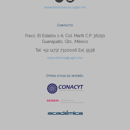
www.bibliotecas.ugto.mx
Contacto
Fracc. El Establo 1-A, Col. Marfil C.P. 36250
Guanajuato, Gto., México
Tel: +52 (473) 7320006 Ext. 5538
repositorio@ugto.mx
Otros sitios de interés: