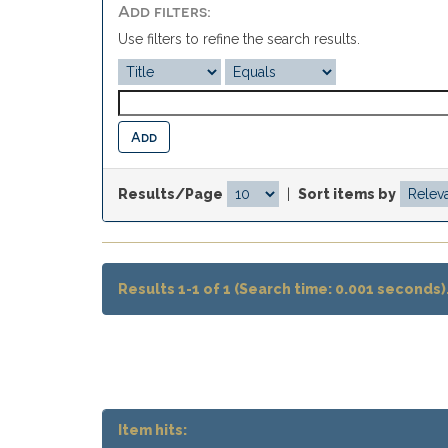
Add filters:
Use filters to refine the search results.
Results/Page
|
Sort items by
Results 1-1 of 1 (Search time: 0.001 seconds)
Item hits: