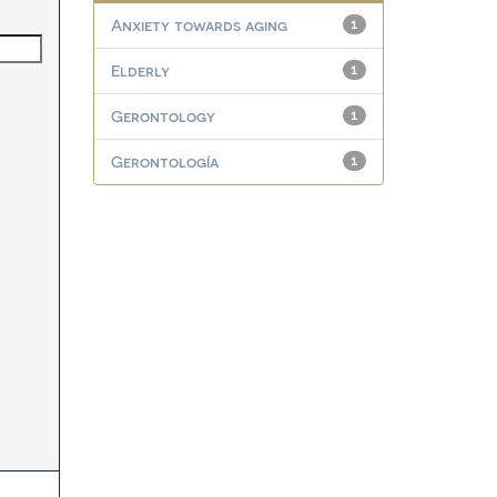
Anxiety towards aging
1
Elderly
1
Gerontology
1
Gerontología
1