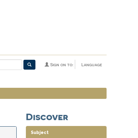
Sign on to:
Language
Discover
Subject