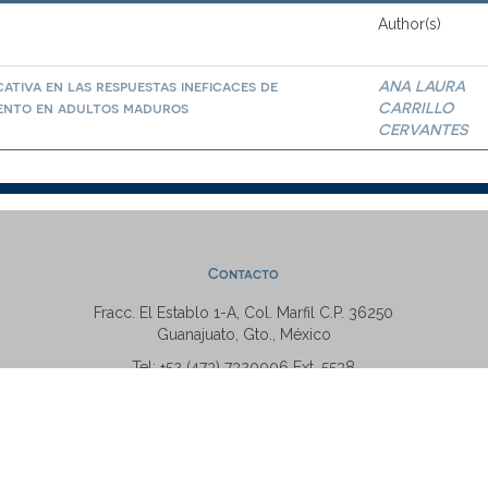
Author(s)
ativa en las respuestas ineficaces de
ANA LAURA
iento en adultos maduros
CARRILLO
CERVANTES
Contacto
Fracc. El Establo 1-A, Col. Marfil C.P. 36250
Guanajuato, Gto., México
Tel: +52 (473) 7320006 Ext. 5538
repositorio@ugto.mx