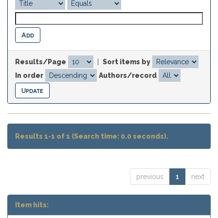
Results/Page
|
Sort items by
In order
Authors/record
Results 1-1 of 1 (Search time: 0.0 seconds).
previous
1
next
Item hits: