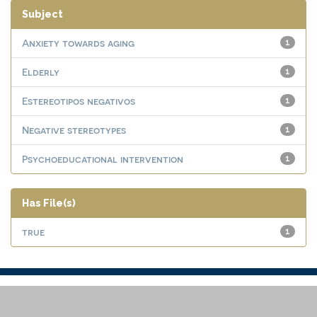
Subject
Anxiety towards aging
1
Elderly
1
Estereotipos negativos
1
Negative stereotypes
1
Psychoeducational intervention
1
Has File(s)
true
1