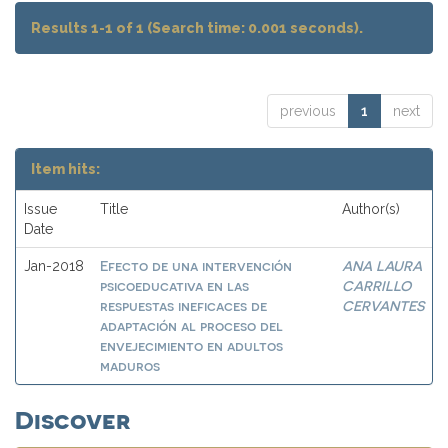
Results 1-1 of 1 (Search time: 0.001 seconds).
previous
1
next
Item hits:
Issue
Title
Author(s)
Date
Efecto de una intervención
ANA LAURA
Jan-2018
psicoeducativa en las
CARRILLO
respuestas ineficaces de
CERVANTES
adaptación al proceso del
envejecimiento en adultos
maduros
Discover