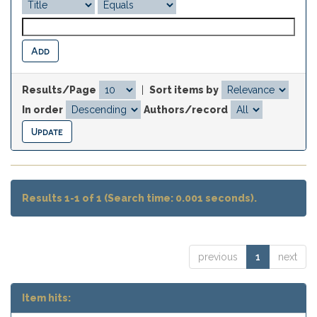
Results/Page
|
Sort items by
In order
Authors/record
Results 1-1 of 1 (Search time: 0.001 seconds).
previous
1
next
Item hits: