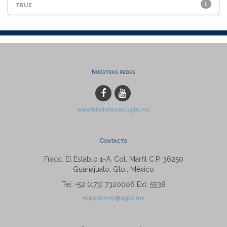
true
1
Nuestras redes
www.bibliotecas.ugto.mx
Contacto
Fracc. El Establo 1-A, Col. Marfil C.P. 36250
Guanajuato, Gto., México
Tel: +52 (473) 7320006 Ext. 5538
repositorio@ugto.mx