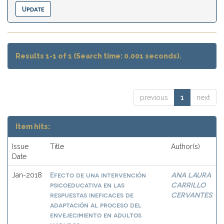
Results 1-1 of 1 (Search time: 0.001 seconds).
previous
1
next
Item hits:
Issue
Title
Author(s)
Date
Efecto de una intervención
ANA LAURA
Jan-2018
psicoeducativa en las
CARRILLO
respuestas ineficaces de
CERVANTES
adaptación al proceso del
envejecimiento en adultos