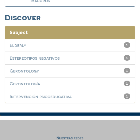
maduros
Discover
Subject
Elderly
1
Estereotipos negativos
1
Gerontology
1
Gerontología
1
Intervención psicoeducativa
1
Nuestras redes