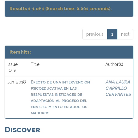
Results 1-1 of 1 (Search time: 0.001 seconds).
previous
1
next
Item hits:
Issue
Title
Author(s)
Date
Efecto de una intervención
ANA LAURA
Jan-2018
psicoeducativa en las
CARRILLO
respuestas ineficaces de
CERVANTES
adaptación al proceso del
envejecimiento en adultos
maduros
Discover