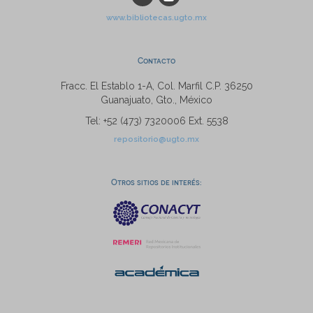
www.bibliotecas.ugto.mx
Contacto
Fracc. El Establo 1-A, Col. Marfil C.P. 36250
Guanajuato, Gto., México
Tel: +52 (473) 7320006 Ext. 5538
repositorio@ugto.mx
Otros sitios de interés: