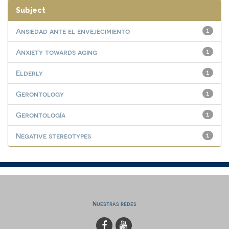
Subject
Ansiedad ante el envejecimiento
1
Anxiety towards aging
1
Elderly
1
Gerontology
1
Gerontología
1
Negative stereotypes
1
Nuestras redes