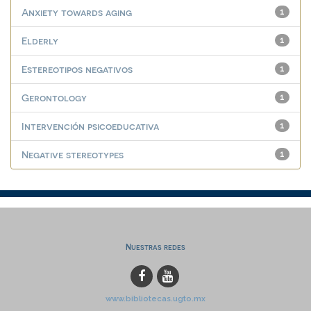
Anxiety towards aging
1
Elderly
1
Estereotipos negativos
1
Gerontology
1
Intervención psicoeducativa
1
Negative stereotypes
1
Nuestras redes
www.bibliotecas.ugto.mx