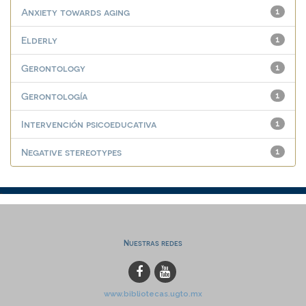
Anxiety towards aging
1
Elderly
1
Gerontology
1
Gerontología
1
Intervención psicoeducativa
1
Negative stereotypes
1
Nuestras redes
www.bibliotecas.ugto.mx