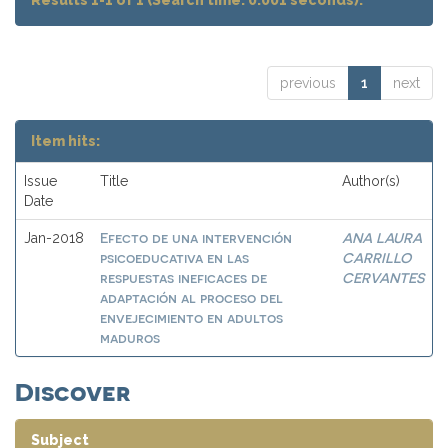
Results 1-1 of 1 (Search time: 0.001 seconds).
previous
1
next
Item hits:
Issue
Title
Author(s)
Date
Efecto de una intervención
ANA LAURA
Jan-2018
psicoeducativa en las
CARRILLO
respuestas ineficaces de
CERVANTES
adaptación al proceso del
envejecimiento en adultos
maduros
Discover
Subject