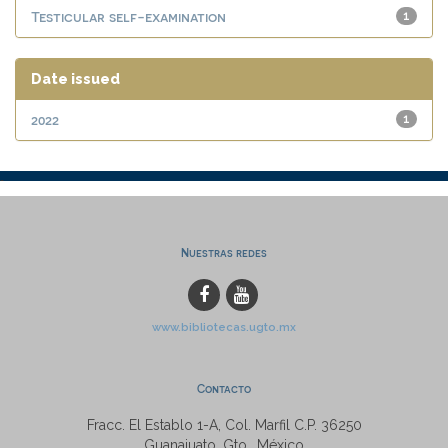
Testicular self-examination
1
Date issued
2022
1
Nuestras redes
www.bibliotecas.ugto.mx
Contacto
Fracc. El Establo 1-A, Col. Marfil C.P. 36250
Guanajuato, Gto., México