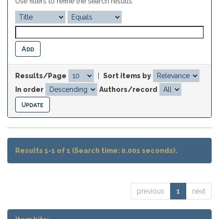
Use filters to refine the search results.
Results/Page
|
Sort items by
In order
Authors/record
Results 1-1 of 1 (Search time: 0.001 seconds).
previous
1
next