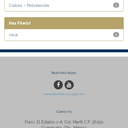
Caídas – Prevención
1
Has File(s)
true
1
Nuestras redes
www.bibliotecas.ugto.mx
Contacto
Fracc. El Establo 1-A, Col. Marfil C.P. 36250
Guanajuato, Gto., México