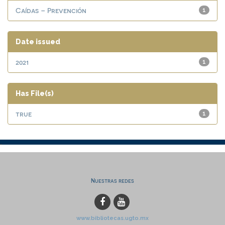
Caídas – Prevención
1
Date issued
2021
1
Has File(s)
true
1
Nuestras redes
www.bibliotecas.ugto.mx