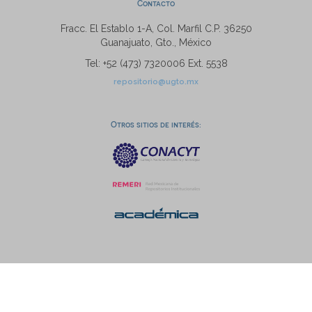
Contacto
Fracc. El Establo 1-A, Col. Marfil C.P. 36250
Guanajuato, Gto., México
Tel: +52 (473) 7320006 Ext. 5538
repositorio@ugto.mx
Otros sitios de interés: