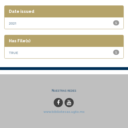
Date issued
2021
1
Has File(s)
true
1
Nuestras redes
www.bibliotecas.ugto.mx