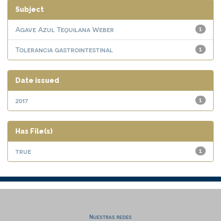
Subject
Agave Azul Tequilana Weber
1
Tolerancia gastrointestinal
1
Date issued
2017
1
Has File(s)
true
1
Nuestras redes