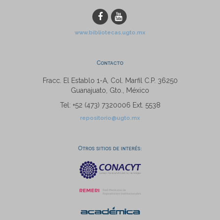
www.bibliotecas.ugto.mx
Contacto
Fracc. El Establo 1-A, Col. Marfil C.P. 36250
Guanajuato, Gto., México
Tel: +52 (473) 7320006 Ext. 5538
repositorio@ugto.mx
Otros sitios de interés: