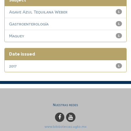
Subject
Agave Azul Tequilana Weber
1
Gastroenterología
1
Maguey
1
Date issued
2017
1
Nuestras redes
www.bibliotecas.ugto.mx