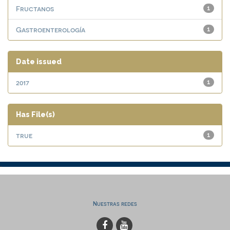
Fructanos
1
Gastroenterología
1
Date issued
2017
1
Has File(s)
true
1
Nuestras redes