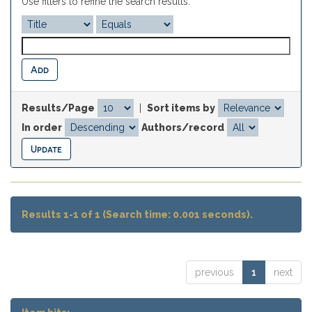
Use filters to refine the search results.
Results/Page
|
Sort items by
In order
Authors/record
Results 1-1 of 1 (Search time: 0.001 seconds).
previous
1
next