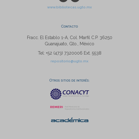
www.bibliotecas.ugto.mx
Contacto
Fracc. El Establo 1-A, Col. Marfil C.P. 36250
Guanajuato, Gto., México
Tel: +52 (473) 7320006 Ext. 5538
repositorio@ugto.mx
Otros sitios de interés: