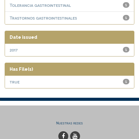
Tolerancia gastrointestinal
1
Trastornos gastrointestinales
1
Date issued
2017
1
Has File(s)
true
1
Nuestras redes