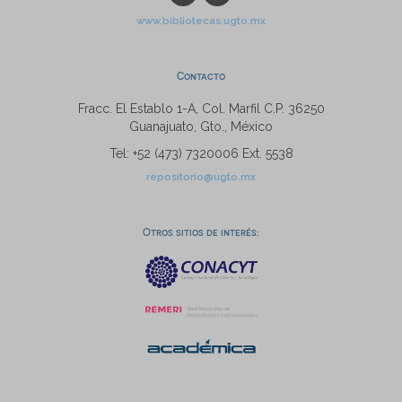
www.bibliotecas.ugto.mx
Contacto
Fracc. El Establo 1-A, Col. Marfil C.P. 36250
Guanajuato, Gto., México
Tel: +52 (473) 7320006 Ext. 5538
repositorio@ugto.mx
Otros sitios de interés: