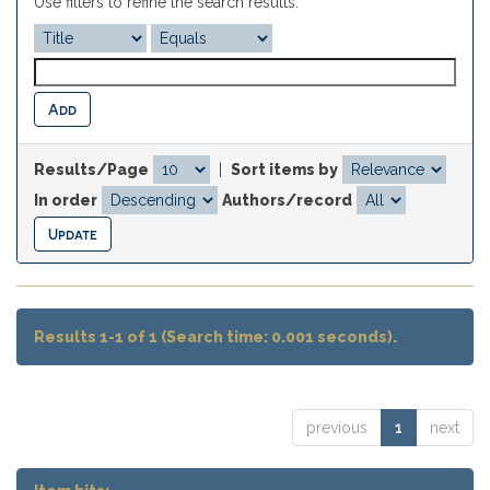
Use filters to refine the search results.
Results/Page
|
Sort items by
In order
Authors/record
Results 1-1 of 1 (Search time: 0.001 seconds).
previous
1
next