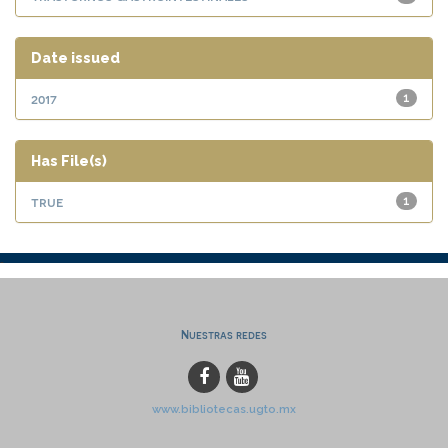
Date issued
2017
1
Has File(s)
true
1
Nuestras redes
www.bibliotecas.ugto.mx