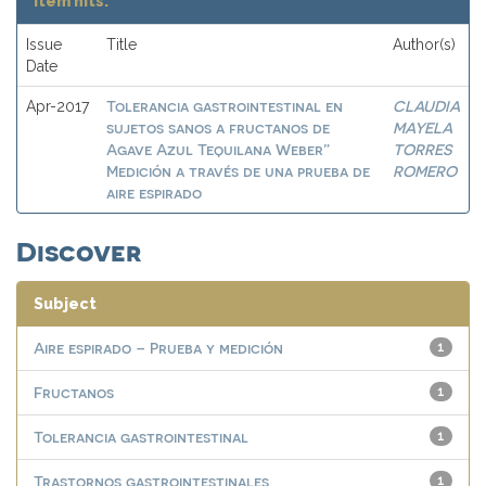
Item hits:
Issue
Title
Author(s)
Date
Tolerancia gastrointestinal en
CLAUDIA
Apr-2017
sujetos sanos a fructanos de
MAYELA
Agave Azul Tequilana Weber”
TORRES
Medición a través de una prueba de
ROMERO
aire espirado
Discover
Subject
Aire espirado – Prueba y medición
1
Fructanos
1
Tolerancia gastrointestinal
1
Trastornos gastrointestinales
1