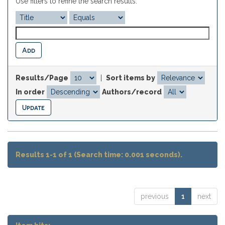
Use filters to refine the search results.
Results/Page
|
Sort items by
In order
Authors/record
Results 1-1 of 1 (Search time: 0.001 seconds).
previous
1
next