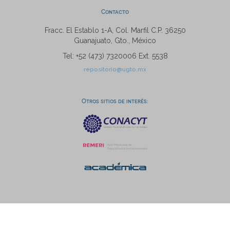
Contacto
Fracc. El Establo 1-A, Col. Marfil C.P. 36250
Guanajuato, Gto., México
Tel: +52 (473) 7320006 Ext. 5538
repositorio@ugto.mx
Otros sitios de interés: