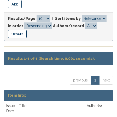
Results/Page
|
Sort items by
In order
Authors/record
Results 1-1 of 1 (Search time: 0.001 seconds).
previous
1
next
Item hits:
Issue
Title
Author(s)
Date