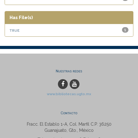
Has File(s)
true
1
Nuestras redes
www.bibliotecas.ugto.mx
Contacto
Fracc. El Establo 1-A, Col. Marfil C.P. 36250
Guanajuato, Gto., México