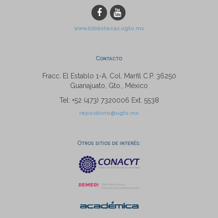
www.bibliotecas.ugto.mx
Contacto
Fracc. El Establo 1-A, Col. Marfil C.P. 36250
Guanajuato, Gto., México
Tel: +52 (473) 7320006 Ext. 5538
repositorio@ugto.mx
Otros sitios de interés: