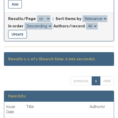
Results/Page
|
Sort items by
In order
Authors/record
Results 1-1 of 1 (Search time: 0.001 seconds).
previous
1
next
Item hits:
Issue
Title
Author(s)
Date