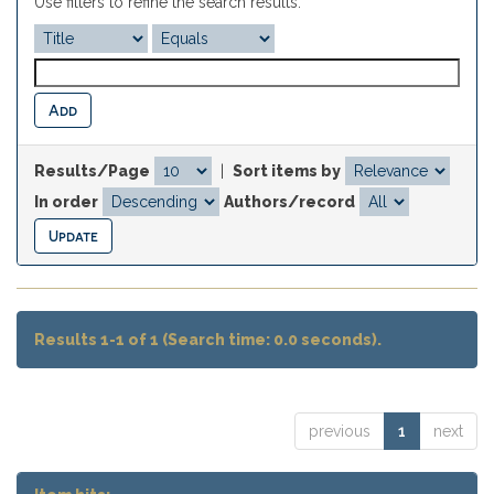
Use filters to refine the search results.
Results/Page
|
Sort items by
In order
Authors/record
Results 1-1 of 1 (Search time: 0.0 seconds).
previous
1
next