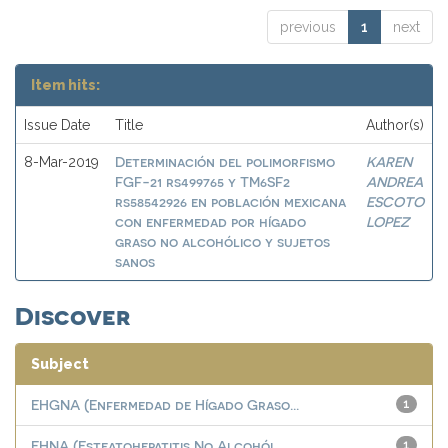
previous
1
next
Item hits:
Issue Date
Title
Author(s)
Determinación del polimorfismo
KAREN
8-Mar-2019
FGF-21 rs499765 y TM6SF2
ANDREA
rs58542926 en población mexicana
ESCOTO
con enfermedad por hígado
LOPEZ
graso no alcohólico y sujetos
sanos
Discover
Subject
EHGNA (Enfermedad de Hígado Graso...
1
EHNA (Esteatohepatitis No Alcohól...
1