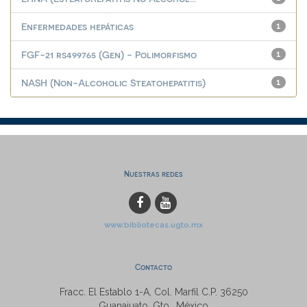
Enfermedades hepáticas
1
FGF-21 rs499765 (Gen) - Polimorfismo
1
NASH (Non-Alcoholic Steatohepatitis)
1
Nuestras redes
www.bibliotecas.ugto.mx
Contacto
Fracc. El Establo 1-A, Col. Marfil C.P. 36250
Guanajuato, Gto., México