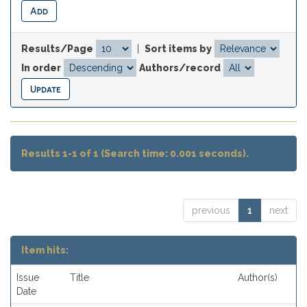
Results/Page
|
Sort items by
In order
Authors/record
Results 1-1 of 1 (Search time: 0.001 seconds).
previous
1
next
Item hits:
Issue
Title
Author(s)
Date