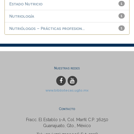
Estado Nutricio
1
Nutriología
1
Nutriólogos – Prácticas profesion...
1
Nuestras redes
www.bibliotecas.ugto.mx
Contacto
Fracc. El Establo 1-A, Col. Marfil C.P. 36250
Guanajuato, Gto., México