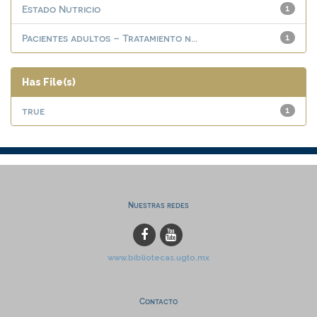
Estado Nutricio
1
Pacientes adultos – Tratamiento n...
1
Has File(s)
true
1
Nuestras redes
www.bibliotecas.ugto.mx
Contacto