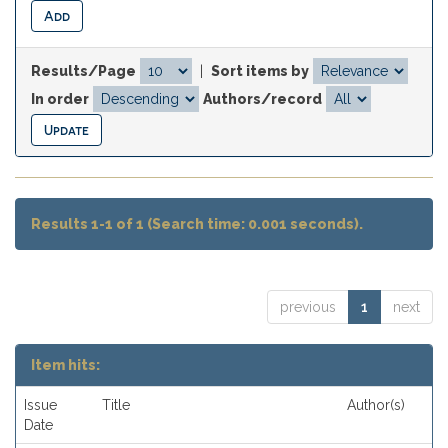
Results/Page
|
Sort items by
In order
Authors/record
Results 1-1 of 1 (Search time: 0.001 seconds).
previous
1
next
Item hits:
Issue
Title
Author(s)
Date