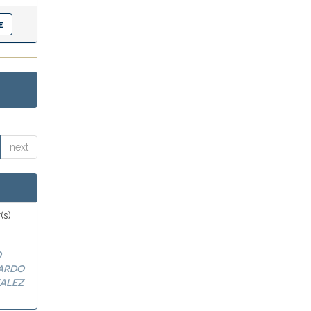
next
(s)
O
ARDO
ALEZ