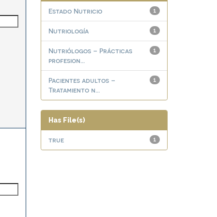
Estado Nutricio
1
Nutriología
1
Nutriólogos – Prácticas
1
profesion...
Pacientes adultos –
1
Tratamiento n...
Has File(s)
true
1