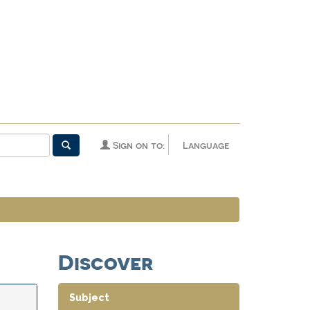
Sign on to:
Language
Discover
Subject