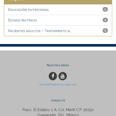
Educación nutricional
1
Estado Nutricio
1
Pacientes adultos – Tratamiento n...
1
Nuestras redes
www.bibliotecas.ugto.mx
Contacto
Fracc. El Establo 1-A, Col. Marfil C.P. 36250
Guanajuato, Gto., México