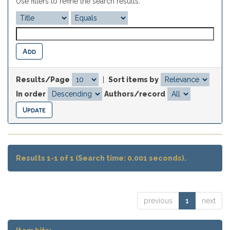
Use filters to refine the search results.
Results/Page
|
Sort items by
In order
Authors/record
Results 1-1 of 1 (Search time: 0.001 seconds).
previous
1
next