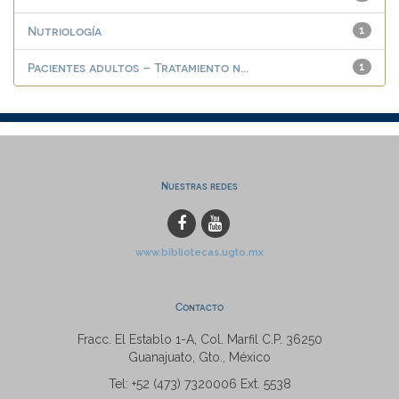
Nutriología
1
Pacientes adultos – Tratamiento n...
1
Nuestras redes
www.bibliotecas.ugto.mx
Contacto
Fracc. El Establo 1-A, Col. Marfil C.P. 36250
Guanajuato, Gto., México
Tel: +52 (473) 7320006 Ext. 5538